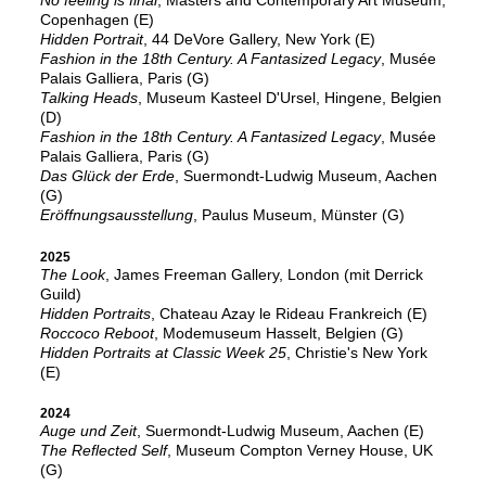
No feeling is final
, Masters and Contemporary Art Museum,
Copenhagen (E)
Hidden Portrait
, 44 DeVore Gallery, New York (E)
Fashion in the 18th Century. A Fantasized Legacy
, Musée
Palais Galliera, Paris (G)
Talking Heads
, Museum Kasteel D'Ursel, Hingene, Belgien
(D)
Fashion in the 18th Century. A Fantasized Legacy
, Musée
Palais Galliera, Paris (G)
Das Glück der Erde
, Suermondt-Ludwig Museum, Aachen
(G)
Eröffnungsausstellung
, Paulus Museum, Münster (G)
2025
The Look
, James Freeman Gallery, London (mit Derrick
Guild)
Hidden Portraits
, Chateau Azay le Rideau Frankreich (E)
Roccoco Reboot
, Modemuseum Hasselt, Belgien (G)
Hidden Portraits at Classic Week 25
, Christie's New York
(E)
2024
Auge und Zeit
, Suermondt-Ludwig Museum, Aachen (E)
The Reflected Self
, Museum Compton Verney House, UK
(G)