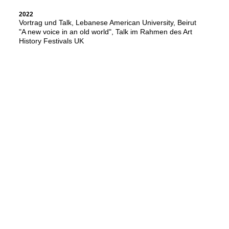
2022
Vortrag und Talk, Lebanese American University, Beirut
"A new voice in an old world", Talk im Rahmen des Art
History Festivals UK
2021
KAOS digital Residency, London
Podcast Athena Art Foundation, New York
Clothing the Pandemic, Intern. Committee for Museums &
Collections of Costume
Face off Symposium, Fashion Institute der Metropolitan
University, Manchester
2020
Podcast Colnaghi Foundation, London/ New York
Podcast Dress:Fancy, London
Critical distance, Freiraum Ben J. Riepe, Düsseldorf
2019
Ziggy-Medal (mit Rita McBride), Gestaltung eines
Künstlerordens, Düsseldorf
2018
Île Flottante, Britischer Pavillon, Architekturbiennale,