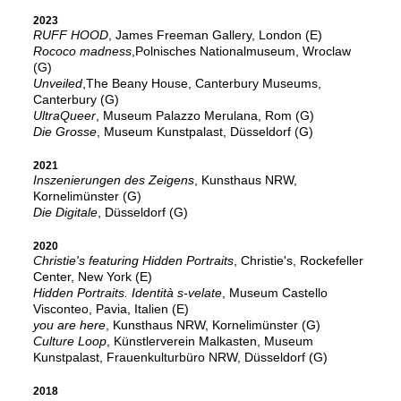
2023
RUFF HOOD
, James Freeman Gallery, London (E)
Rococo madness
,Polnisches Nationalmuseum, Wroclaw
(G)
Unveiled
,The Beany House, Canterbury Museums,
Canterbury (G)
UltraQueer
, Museum Palazzo Merulana, Rom (G)
Die Grosse
, Museum Kunstpalast, Düsseldorf (G)
2021
Inszenierungen des Zeigens
, Kunsthaus NRW,
Kornelimünster (G)
Die Digitale
, Düsseldorf (G)
2020
Christie's featuring Hidden Portraits
, Christie's, Rockefeller
Center, New York (E)
Hidden Portraits. Identità s-velate
, Museum Castello
Visconteo, Pavia, Italien (E)
you are here
, Kunsthaus NRW, Kornelimünster (G)
Culture Loop
, Künstlerverein Malkasten, Museum
Kunstpalast, Frauenkulturbüro NRW, Düsseldorf (G)
2018