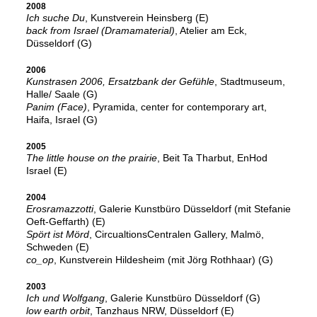
2008
Ich suche Du
, Kunstverein Heinsberg (E)
back from Israel (Dramamaterial)
, Atelier am Eck,
Düsseldorf (G)
2006
Kunstrasen 2006, Ersatzbank der Gefühle
, Stadtmuseum,
Halle/ Saale (G)
Panim (Face)
, Pyramida, center for contemporary art,
Haifa, Israel (G)
2005
The little house on the prairie
, Beit Ta Tharbut, EnHod
Israel (E)
2004
Erosramazzotti
, Galerie Kunstbüro Düsseldorf (mit Stefanie
Oeft-Geffarth) (E)
Spört ist Mörd
, CircualtionsCentralen Gallery, Malmö,
Schweden (E)
co_op
, Kunstverein Hildesheim (mit Jörg Rothhaar) (G)
2003
Ich und Wolfgang
, Galerie Kunstbüro Düsseldorf (G)
low earth orbit
, Tanzhaus NRW, Düsseldorf (E)